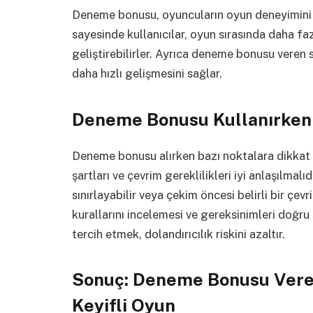
Deneme bonusu, oyuncuların oyun deneyimini da
sayesinde kullanıcılar, oyun sırasında daha fazla
geliştirebilirler. Ayrıca deneme bonusu veren 
daha hızlı gelişmesini sağlar.
Deneme Bonusu Kullanırken 
Deneme bonusu alırken bazı noktalara dikkat 
şartları ve çevrim gereklilikleri iyi anlaşılmalıd
sınırlayabilir veya çekim öncesi belirli bir çevr
kurallarını incelemesi ve gereksinimleri doğru 
tercih etmek, dolandırıcılık riskini azaltır.
Sonuç: Deneme Bonusu Veren 
Keyifli Oyun