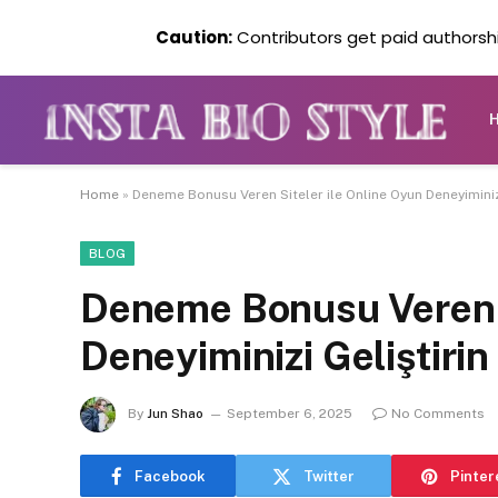
Caution:
Contributors get paid authorship
Home
»
Deneme Bonusu Veren Siteler ile Online Oyun Deneyiminizi
BLOG
Deneme Bonusu Veren S
Deneyiminizi Geliştirin
By
Jun Shao
September 6, 2025
No Comments
Facebook
Twitter
Pinter