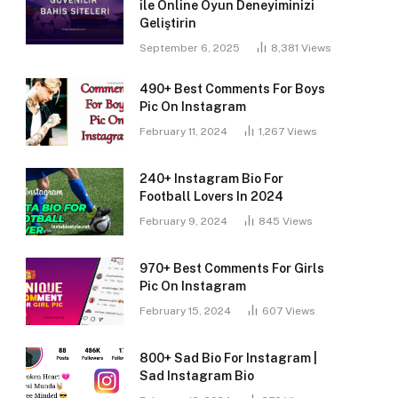
ile Online Oyun Deneyiminizi
Geliştirin
September 6, 2025
8,381
Views
490+ Best Comments For Boys
Pic On Instagram
February 11, 2024
1,267
Views
240+ Instagram Bio For
Football Lovers In 2024
February 9, 2024
845
Views
970+ Best Comments For Girls
Pic On Instagram
February 15, 2024
607
Views
800+ Sad Bio For Instagram |
Sad Instagram Bio