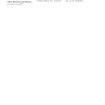
February 10, 2024
270
Views