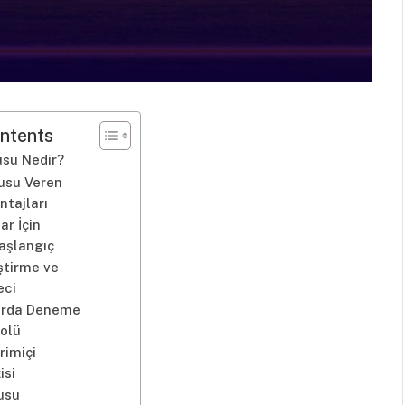
ntents
su Nedir?
usu Veren
ntajları
ar İçin
Başlangıç
iştirme ve
eci
arda Deneme
olü
rimiçi
isi
usu