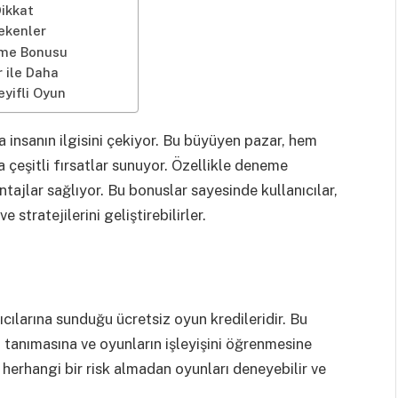
Dikkat
ekenler
eme Bonusu
r ile Daha
eyifli Oyun
 insanın ilgisini çekiyor. Bu büyüyen pazar, hem
 çeşitli fırsatlar sunuyor. Özellikle deneme
tajlar sağlıyor. Bu bonuslar sayesinde kullanıcılar,
stratejilerini geliştirebilirler.
cılarına sunduğu ücretsiz oyun kredileridir. Bu
 tanımasına ve oyunların işleyişini öğrenmesine
 herhangi bir risk almadan oyunları deneyebilir ve