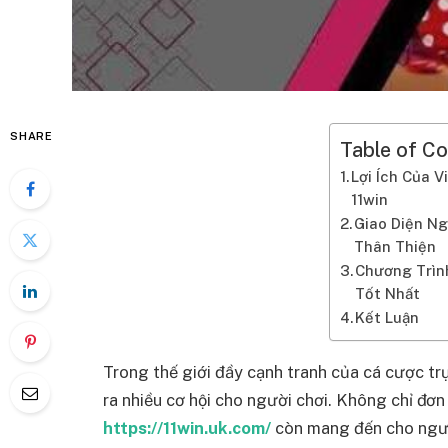
SHARE
Table of Co
Lợi Ích Của 
11win
Giao Diện N
Thân Thiện
Chương Trìn
Tốt Nhất
Kết Luận
Trong thế giới đầy cạnh tranh của cá cược tr
ra nhiều cơ hội cho người chơi. Không chỉ đơn
https://11win.uk.com/
còn mang đến cho ngườ