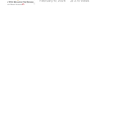
February 10, 2024
270
Views