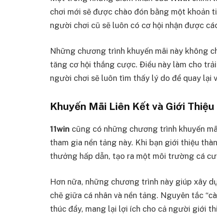
chơi mới sẽ được chào đón bằng một khoản t
người chơi cũ sẽ luôn có cơ hội nhận được các
Những chương trình khuyến mãi này không chỉ 
tăng cơ hội thắng cược. Điều này làm cho trải
người chơi sẽ luôn tìm thấy lý do để quay lại 
Khuyến Mãi Liên Kết và Giới Thiệu
11win
cũng có những chương trình khuyến mãi l
tham gia nền tảng này. Khi bạn giới thiệu th
thưởng hấp dẫn, tạo ra một môi trường cá cượ
Hơn nữa, những chương trình này giúp xây dự
chẽ giữa cá nhân và nền tảng. Nguyên tắc “cà
thúc đẩy, mang lại lợi ích cho cả người giới t