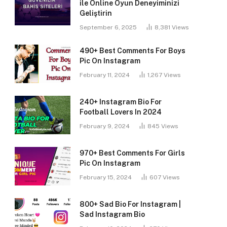
ile Online Oyun Deneyiminizi
Geliştirin
September 6, 2025
8,381
Views
490+ Best Comments For Boys
Pic On Instagram
February 11, 2024
1,267
Views
240+ Instagram Bio For
Football Lovers In 2024
February 9, 2024
845
Views
970+ Best Comments For Girls
Pic On Instagram
February 15, 2024
607
Views
800+ Sad Bio For Instagram |
Sad Instagram Bio