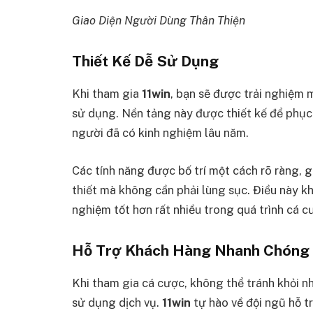
Giao Diện Người Dùng Thân Thiện
Thiết Kế Dễ Sử Dụng
Khi tham gia
11win
, bạn sẽ được trải nghiệm 
sử dụng. Nền tảng này được thiết kế để phục
người đã có kinh nghiệm lâu năm.
Các tính năng được bố trí một cách rõ ràng, 
thiết mà không cần phải lùng sục. Điều này kh
nghiệm tốt hơn rất nhiều trong quá trình cá c
Hỗ Trợ Khách Hàng Nhanh Chóng
Khi tham gia cá cược, không thể tránh khỏi nh
sử dụng dịch vụ.
11win
tự hào về đội ngũ hỗ 