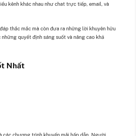
ều kênh khác nhau như chat trực tiếp, email, và
i đáp thắc mắc mà còn đưa ra những lời khuyên hữu
c những quyết định sáng suốt và nâng cao khả
ốt Nhất
à các chương trình khuyến mãi hấp dẫn. Người