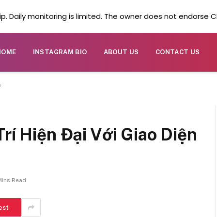
. Daily monitoring is limited. The owner does not endorse CB
HOME
INSTAGRAM BIO
ABOUT US
CONTACT US
n
rí Hiện Đại Với Giao Diện
Mins Read
est