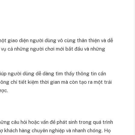
một giao diện người dùng vô cùng thân thiện và dễ
 vụ cả những người chơi mới bắt đầu và những
giúp người dùng dễ dàng tìm thấy thông tin cần
ông chỉ tiết kiệm thời gian mà còn tạo ra một trải
ược.
ững câu hỏi hoặc vấn đề phát sinh trong quá trình
trợ khách hàng chuyên nghiệp và nhanh chóng. Họ