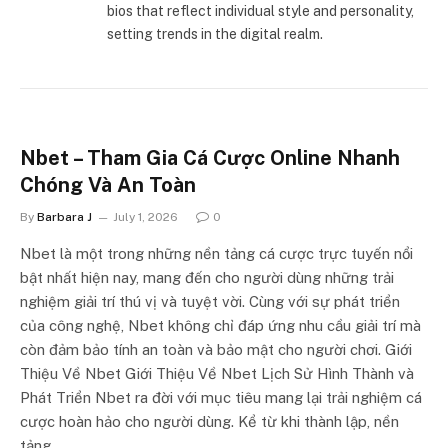
bios that reflect individual style and personality,
setting trends in the digital realm.
Nbet – Tham Gia Cá Cược Online Nhanh
Chóng Và An Toàn
By
Barbara J
July 1, 2026
0
Nbet là một trong những nền tảng cá cược trực tuyến nổi
bật nhất hiện nay, mang đến cho người dùng những trải
nghiệm giải trí thú vị và tuyệt vời. Cùng với sự phát triển
của công nghệ, Nbet không chỉ đáp ứng nhu cầu giải trí mà
còn đảm bảo tính an toàn và bảo mật cho người chơi. Giới
Thiệu Về Nbet Giới Thiệu Về Nbet Lịch Sử Hình Thành và
Phát Triển Nbet ra đời với mục tiêu mang lại trải nghiệm cá
cược hoàn hảo cho người dùng. Kể từ khi thành lập, nền
tảng…