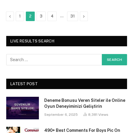
Previous
…
Next
1
2
3
4
31
LIVE RESULTS SEARCH
LATEST POST
Deneme Bonusu Veren Siteler ile Online
Oyun Deneyiminizi Geliştirin
September 6, 2025
8,381
Views
490+ Best Comments For Boys Pic On