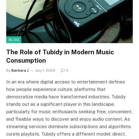
BLOG
The Role of Tubidy in Modern Music
Consumption
By
Barbara J
July 1, 2026
0
In an era where digital access to entertainment defines
how people experience culture, platforms that
democratize media have transformed industries. Tubidy
stands out as a significant player in this landscape,
particularly for music enthusiasts seeking free, convenient,
and flexible ways to discover and enjoy audio content. As
streaming services dominate subscriptions and algorithms
curate playlists, Tubidy offers a different model: direct,