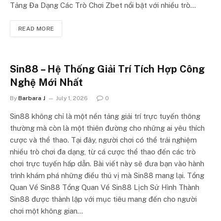
Tảng Đa Dạng Các Trò Chơi Zbet nổi bật với nhiều trò…
READ MORE
Sin88 – Hệ Thống Giải Trí Tích Hợp Công
Nghệ Mới Nhất
By
Barbara J
July 1, 2026
0
Sin88 không chỉ là một nền tảng giải trí trực tuyến thông
thường mà còn là một thiên đường cho những ai yêu thích
cược và thể thao. Tại đây, người chơi có thể trải nghiệm
nhiều trò chơi đa dạng, từ cá cược thể thao đến các trò
chơi trực tuyến hấp dẫn. Bài viết này sẽ đưa bạn vào hành
trình khám phá những điều thú vị mà Sin88 mang lại. Tổng
Quan Về Sin88 Tổng Quan Về Sin88 Lịch Sử Hình Thành
Sin88 được thành lập với mục tiêu mang đến cho người
chơi một không gian…