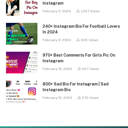
Instagram
February 11, 2024
1,267
Views
240+ Instagram Bio For Football Lovers
In 2024
February 9, 2024
845
Views
970+ Best Comments For Girls Pic On
Instagram
February 15, 2024
607
Views
800+ Sad Bio For Instagram | Sad
Instagram Bio
February 10, 2024
270
Views