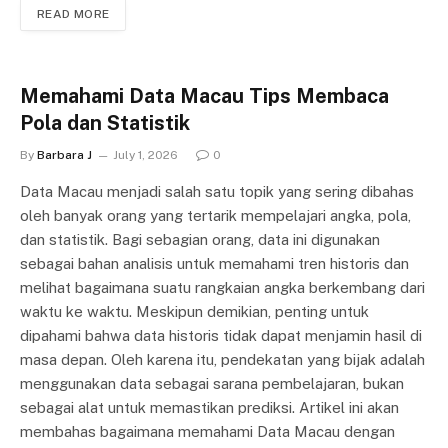
READ MORE
Memahami Data Macau Tips Membaca
Pola dan Statistik
By
Barbara J
July 1, 2026
0
Data Macau menjadi salah satu topik yang sering dibahas
oleh banyak orang yang tertarik mempelajari angka, pola,
dan statistik. Bagi sebagian orang, data ini digunakan
sebagai bahan analisis untuk memahami tren historis dan
melihat bagaimana suatu rangkaian angka berkembang dari
waktu ke waktu. Meskipun demikian, penting untuk
dipahami bahwa data historis tidak dapat menjamin hasil di
masa depan. Oleh karena itu, pendekatan yang bijak adalah
menggunakan data sebagai sarana pembelajaran, bukan
sebagai alat untuk memastikan prediksi. Artikel ini akan
membahas bagaimana memahami Data Macau dengan