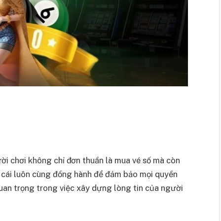
ười chơi không chỉ đơn thuần là mua vé số mà còn
 cái luôn cùng đồng hành để đảm bảo mọi quyền
quan trọng trong việc xây dựng lòng tin của người