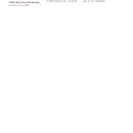
February 10, 2024
270
Views