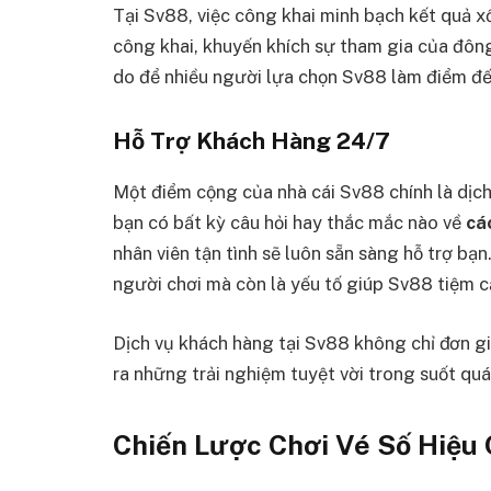
Tại Sv88, việc công khai minh bạch kết quả xổ
công khai, khuyến khích sự tham gia của đông
do để nhiều người lựa chọn Sv88 làm điểm đến
Hỗ Trợ Khách Hàng 24/7
Một điểm cộng của nhà cái Sv88 chính là dịch
bạn có bất kỳ câu hỏi hay thắc mắc nào về
cá
nhân viên tận tình sẽ luôn sẵn sàng hỗ trợ bạ
người chơi mà còn là yếu tố giúp Sv88 tiệm cậ
Dịch vụ khách hàng tại Sv88 không chỉ đơn giả
ra những trải nghiệm tuyệt vời trong suốt quá
Chiến Lược Chơi Vé Số Hiệu