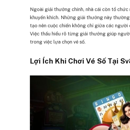
Ngoài giải thưởng chính, nhà cái còn tổ chức nh
khuyến khích. Những giải thưởng này thường x
tạo nên cuộc chiến không chỉ giữa các người
Việc thấu hiểu rõ từng giải thưởng giúp người
trong việc lựa chọn vé số.
Lợi Ích Khi Chơi Vé Số Tại S