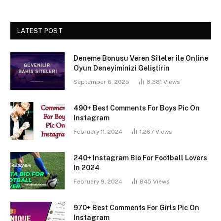
LATEST POST
Deneme Bonusu Veren Siteler ile Online
Oyun Deneyiminizi Geliştirin
September 6, 2025
8,381
Views
490+ Best Comments For Boys Pic On
Instagram
February 11, 2024
1,267
Views
240+ Instagram Bio For Football Lovers
In 2024
February 9, 2024
845
Views
970+ Best Comments For Girls Pic On
Instagram