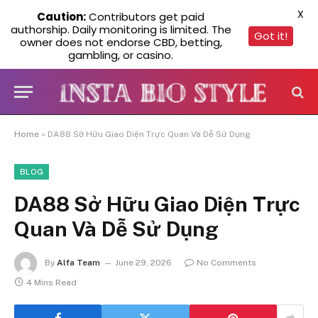
X
Caution:
Contributors get paid
authorship. Daily monitoring is limited. The
Got it!
owner does not endorse CBD, betting,
gambling, or casino.
Home
»
DA88 Sở Hữu Giao Diện Trực Quan Và Dễ Sử Dụng
BLOG
DA88 Sở Hữu Giao Diện Trực
Quan Và Dễ Sử Dụng
By
Alfa Team
June 29, 2026
No Comments
4 Mins Read