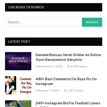
LIVE RESULTS SEARCH
LATEST POST
Deneme Bonusu Veren Siteler ile Online
Oyun Deneyiminizi Geliştirin
September 6, 2025
8,381
Views
490+ Best Comments For Boys Pic On
Instagram
February 11, 2024
1,267
Views
240+ Instagram Bio For Football Lovers