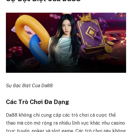
Sự Đặc Biệt Của Da88
Các Trò Chơi Đa Dạng
Da88 không chỉ cung cấp các trò chơi cá cược thể
thao mà còn mở rộng ra nhiều lĩnh vực khác như casino
trực tuyến, poker và slot game. Các trò chơi này không