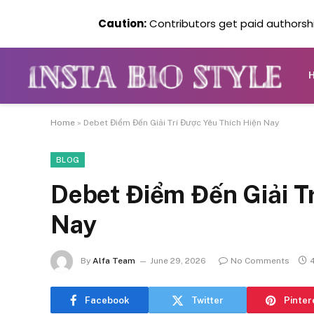
Caution:
Contributors get paid authorship
Home
»
Debet Điểm Đến Giải Trí Được Yêu Thích Hiện Nay
BLOG
Debet Điểm Đến Giải T
Nay
By
Alfa Team
June 29, 2026
No Comments
Facebook
Twitter
Pinter