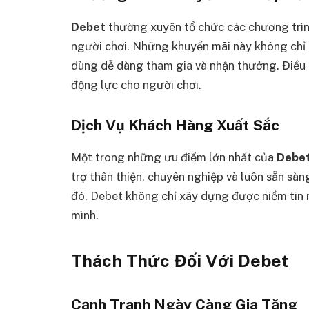
Debet
thường xuyên tổ chức các chương trìn
người chơi. Những khuyến mãi này không chỉ có
dùng dễ dàng tham gia và nhận thưởng. Điều 
động lực cho người chơi.
Dịch Vụ Khách Hàng Xuất Sắc
Một trong những ưu điểm lớn nhất của
Debe
trợ thân thiện, chuyên nghiệp và luôn sẵn sà
đó, Debet không chỉ xây dựng được niềm tin 
mình.
Thách Thức Đối Với Debet
Cạnh Tranh Ngày Càng Gia Tăng