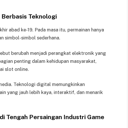
n Berbasis Teknologi
khir abad ke-19. Pada masa itu, permainan hanya
an simbol-simbol sederhana.
sebut berubah menjadi perangkat elektronik yang
i bagian penting dalam kehidupan masyarakat,
i slot online.
 media. Teknologi digital memungkinkan
yang jauh lebih kaya, interaktif, dan menarik
 di Tengah Persaingan Industri Game