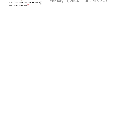
February 10, 2024
270
Views