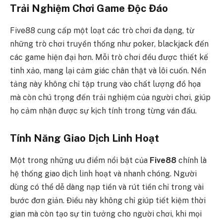
Trải Nghiệm Chơi Game Độc Đáo
Five88 cung cấp một loạt các trò chơi đa dạng, từ
những trò chơi truyền thống như poker, blackjack đến
các game hiện đại hơn. Mỗi trò chơi đều được thiết kế
tinh xảo, mang lại cảm giác chân thật và lôi cuốn. Nền
tảng này không chỉ tập trung vào chất lượng đồ họa
mà còn chú trọng đến trải nghiệm của người chơi, giúp
họ cảm nhận được sự kịch tính trong từng ván đấu.
Tính Năng Giao Dịch Linh Hoạt
Một trong những ưu điểm nổi bật của
Five88
chính là
hệ thống giao dịch linh hoạt và nhanh chóng. Người
dùng có thể dễ dàng nạp tiền và rút tiền chỉ trong vài
bước đơn giản. Điều này không chỉ giúp tiết kiệm thời
gian mà còn tạo sự tin tưởng cho người chơi, khi mọi