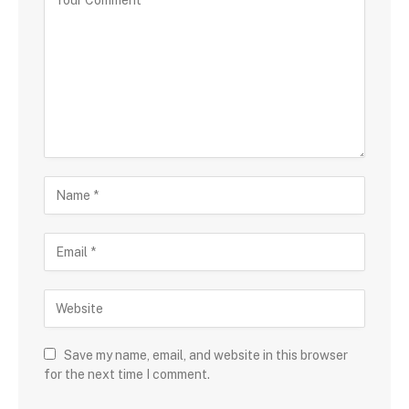
Save my name, email, and website in this browser
for the next time I comment.