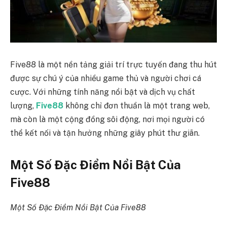
Five88 là một nền tảng giải trí trực tuyến đang thu hút
được sự chú ý của nhiều game thủ và người chơi cá
cược. Với những tính năng nổi bật và dịch vụ chất
lượng,
Five88
không chỉ đơn thuần là một trang web,
mà còn là một cộng đồng sôi động, nơi mọi người có
thể kết nối và tận hưởng những giây phút thư giãn.
Một Số Đặc Điểm Nổi Bật Của
Five88
Một Số Đặc Điểm Nổi Bật Của Five88