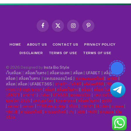
Facebook
X
Instagram
Pinterest
(Twitter)
HOME
ABOUT US
CONTACT US
PRIVACY POLICY
DISCLAIMER
TERMS OF USE
TERMS OF USE
© 2026 Designed by
Insta Bio Style
.
เว็บสล็อต
| |
สล็อตเว็บตรง
||
สล็อตวอเลท
||
สล็อต
||
UFABET
||
สล็อต
||
สล็อต
||
สล็อตเว็บตรง
||
แทงบอลออนไลน์
||
แทงบอลออนไลน์
||
Jun88
||
สล็อต
|
สล็อต
|
UFABET365
|
ทางเข้า ufa345
|
ufabet888
|
f8bet
|
https://droigt.ru.com
|
สล็อต
|
สล็อตเว็บตรง
||
สล็อต
|
สล็อตเว็บตรง
|
UFABET
|
บาคาร่า
|
ufabet
|
UFA365
|
แทงบอลโลก
|
แทงบอลโลก
|
แทง
บอลโลก 2026
|
แทงบอลโลก
|
keo nha cai
|
สล็อตเว็บตรง
|
go88
|
sunwin
|
sunwin
|
EE88 đăng nhập
|
สล็อต
|
บาคาร่า
|
Hitclub
|
sunwin
|
hitclub
|
หวยออนไลน์
|
หวยออนไลน์
|
ufa
|
lx88
|
nk88
|
แทงบอล
|
เว็บ
สล็อต