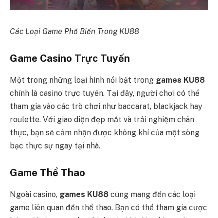
Các Loại Game Phổ Biến Trong KU88
Game Casino Trực Tuyến
Một trong những loại hình nổi bật trong
games KU88
chính là casino trực tuyến. Tại đây, người chơi có thể
tham gia vào các trò chơi như baccarat, blackjack hay
roulette. Với giao diện đẹp mắt và trải nghiệm chân
thực, bạn sẽ cảm nhận được không khí của một sòng
bạc thực sự ngay tại nhà.
Game Thể Thao
Ngoài casino,
games KU88
cũng mang đến các loại
game liên quan đến thể thao. Bạn có thể tham gia cược