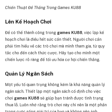
Chiến Thuật Để Thắng Trong Games KU88
Lên Kế Hoạch Chơi
Để có thể thành công trong
games KU88
, việc lập kế
hoạch chơi là điều hết sức cần thiết. Người chơi cần
phải tìm hiểu về các trò chơi mà mình tham gia, từ quy
tắc cho đến cách thức cược. Hãy tạo cho mình một
chiến lược rõ ràng để tối ưu hóa cơ hội chiến thắng.
Quản Lý Ngân Sách
Một yếu tố quan trọng không kém là khả năng quản lý
ngân sách. Thiết lập một ngân sách cố định cho việc
chơi
games KU88
sẽ giúp bạn tránh được tình trạng
thua lỗ. Luôn nhớ rằng trò chơi này chỉ nên là một phần
trong cuộc sống giải trí của bạn và không nên ảnh