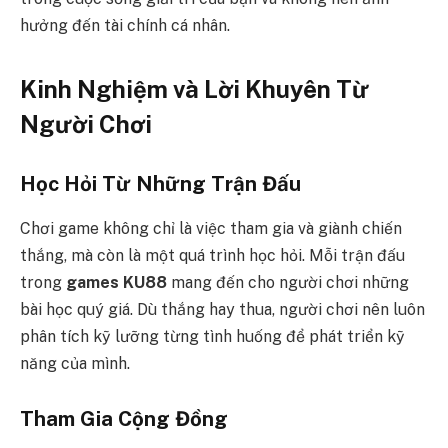
hưởng đến tài chính cá nhân.
Kinh Nghiệm và Lời Khuyên Từ
Người Chơi
Học Hỏi Từ Những Trận Đấu
Chơi game không chỉ là việc tham gia và giành chiến
thắng, mà còn là một quá trình học hỏi. Mỗi trận đấu
trong
games KU88
mang đến cho người chơi những
bài học quý giá. Dù thắng hay thua, người chơi nên luôn
phân tích kỹ lưỡng từng tình huống để phát triển kỹ
năng của mình.
Tham Gia Cộng Đồng