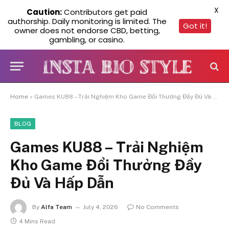
X
Caution:
Contributors get paid
authorship. Daily monitoring is limited. The
Got it!
owner does not endorse CBD, betting,
gambling, or casino.
Home
»
Games KU88 – Trải Nghiệm Kho Game Đổi Thưởng Đầy Đủ Và Hấp Dẫn
BLOG
Games KU88 – Trải Nghiệm
Kho Game Đổi Thưởng Đầy
Đủ Và Hấp Dẫn
By
Alfa Team
July 4, 2026
No Comments
4 Mins Read