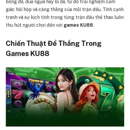
bóng đá, đua ngựa hay bi da, từ đó trải nghiệm cảm
giác hồi hộp và căng thẳng của mỗi trận đấu. Tính cạnh
tranh và sự kịch tính trong từng trận đấu thể thao luôn
thu hút người chơi đến với
games KU88
.
Chiến Thuật Để Thắng Trong
Games KU88