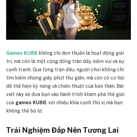
Games KU88
không chỉ đơn thuần là hoạt động giải
trí, mà còn là một cộng đồng tràn đầy niềm vui và sự
cạnh tranh. Qua từng trận đấu, người chơi không chỉ
tìm kiếm những giây phút thư giãn, mà còn có cơ hội
để thể hiện kỹ năng và chiến thuật của bản thân. Bài
viết này sẽ đưa bạn vào hành trình khám phá thế giới
của
games KU88
, với nhiều khía cạnh thú vị mà bạn
không thể bỏ lỡ.
Trải Nghiệm Đắp Nên Tương Lai