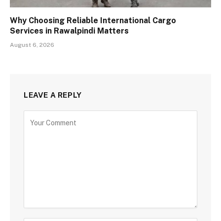
Why Choosing Reliable International Cargo
Services in Rawalpindi Matters
August 6, 2026
LEAVE A REPLY