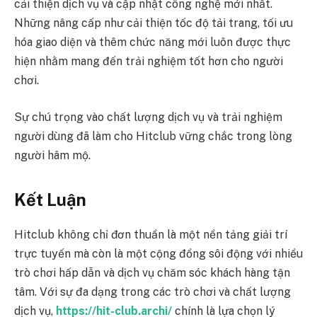
cải thiện dịch vụ và cập nhật công nghệ mới nhất.
Những nâng cấp như cải thiện tốc độ tải trang, tối ưu
hóa giao diện và thêm chức năng mới luôn được thực
hiện nhằm mang đến trải nghiệm tốt hơn cho người
chơi.
Sự chú trọng vào chất lượng dịch vụ và trải nghiệm
người dùng đã làm cho Hitclub vững chắc trong lòng
người hâm mộ.
Kết Luận
Hitclub không chỉ đơn thuần là một nền tảng giải trí
trực tuyến mà còn là một cộng đồng sôi động với nhiều
trò chơi hấp dẫn và dịch vụ chăm sóc khách hàng tận
tâm. Với sự đa dạng trong các trò chơi và chất lượng
dịch vụ,
https://hit-club.archi/
chính là lựa chọn lý