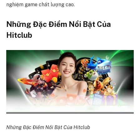
nghiệm game chất lượng cao.
Những Đặc Điểm Nổi Bật Của
Hitclub
Những Đặc Điểm Nổi Bật Của Hitclub