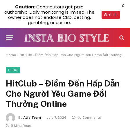
X
Caution:
Contributors get paid
authorship. Daily monitoring is limited. The
Got it!
owner does not endorse CBD, betting,
gambling, or casino.
Home
»
HitClub – Điểm Đến Hấp Dẫn Cho Người Yêu Game Đổi Thưởng Online
BLOG
HitClub – Điểm Đến Hấp Dẫn
Cho Người Yêu Game Đổi
Thưởng Online
By
Alfa Team
July 7, 2026
No Comments
5 Mins Read