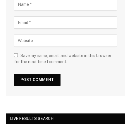
Save my name, email, and website in this browser
for the next time I comment.
LIVE RESULTS SEARCH