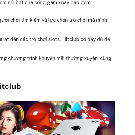
điểm nổi bật của cổng game này bao gồm:
gười chơi tìm kiếm và lựa chọn trò chơi mà mình
arat đến các trò chơi slots, Hitclub có đầy đủ để
ững chương trình khuyến mãi thường xuyên, cùng
itclub