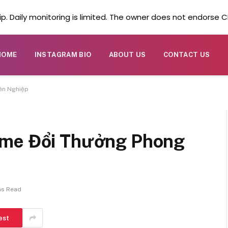
. Daily monitoring is limited. The owner does not endorse CB
HOME
INSTAGRAM BIO
ABOUT US
CONTACT US
ên Nghiệp
ame Đổi Thưởng Phong
ns Read
est