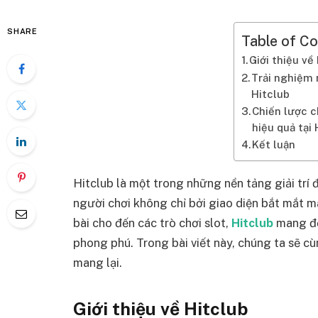
SHARE
Table of Co
Giới thiệu về
Trải nghiệm 
Hitclub
Chiến lược 
hiệu quả tại 
Kết luận
Hitclub là một trong những nền tảng giải trí đ
người chơi không chỉ bởi giao diện bắt mắt mà
bài cho đến các trò chơi slot,
Hitclub
mang đến
phong phú. Trong bài viết này, chúng ta sẽ 
mang lại.
Giới thiệu về Hitclub