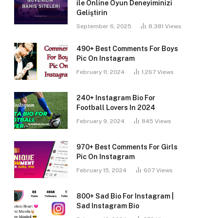
ile Online Oyun Deneyiminizi
Geliştirin
September 6, 2025
8,381
Views
490+ Best Comments For Boys
Pic On Instagram
February 11, 2024
1,267
Views
240+ Instagram Bio For
Football Lovers In 2024
February 9, 2024
845
Views
970+ Best Comments For Girls
Pic On Instagram
February 15, 2024
607
Views
800+ Sad Bio For Instagram |
Sad Instagram Bio