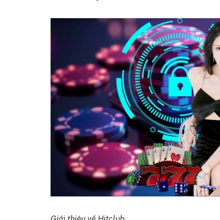
Giới thiệu về Hitclub