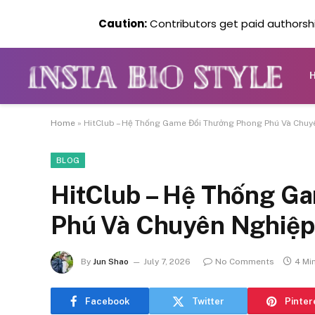
Caution:
Contributors get paid authorship
Home
»
HitClub – Hệ Thống Game Đổi Thưởng Phong Phú Và Chuy
BLOG
HitClub – Hệ Thống G
Phú Và Chuyên Nghiệp
By
Jun Shao
July 7, 2026
No Comments
4 Mi
Facebook
Twitter
Pinter