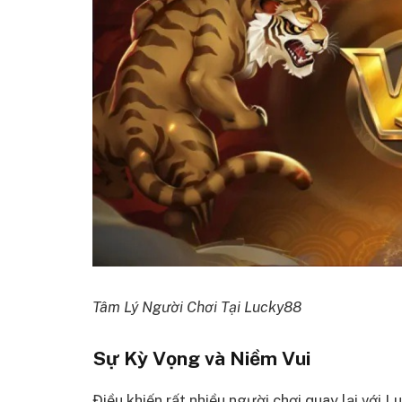
Tâm Lý Người Chơi Tại Lucky88
Sự Kỳ Vọng và Niềm Vui
Điều khiến rất nhiều người chơi quay lại với 