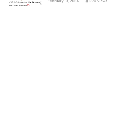
February 10, 2024
270
Views