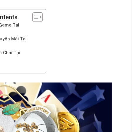
ntents
 Game Tại
uyến Mãi Tại
 Chơi Tại