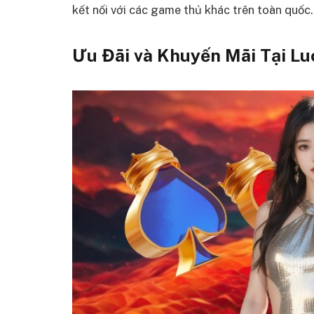
kết nối với các game thủ khác trên toàn quốc.
Ưu Đãi và Khuyến Mãi Tại L