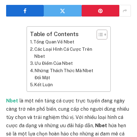
Table of Contents
Tổng Quan Về Nbet
Các Loại Hình Cá Cược Trên
Nbet
Ưu Điểm Của Nbet
Những Thách Thức Mà Nbet
Đối Mặt
Kết Luận
Nbet
là một nền tảng cá cược trực tuyến đang ngày
càng trở nên phổ biến, cung cấp cho người dùng nhiều
tùy chọn và trải nghiệm thú vị. Với nhiều loại hình cá
cược đa dạng và những ưu đãi hấp dẫn,
Nbet
hứa hẹn
sẽ là một lựa chọn hoàn hảo cho những ai đam mê cá