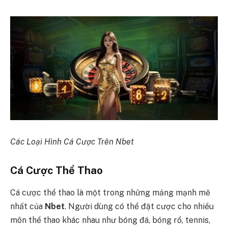
Các Loại Hình Cá Cược Trên Nbet
Cá Cược Thể Thao
Cá cược thể thao là một trong những mảng mạnh mẽ
nhất của
Nbet
. Người dùng có thể đặt cược cho nhiều
môn thể thao khác nhau như bóng đá, bóng rổ, tennis,