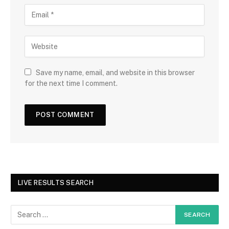
Save my name, email, and website in this browser
for the next time I comment.
LIVE RESULTS SEARCH