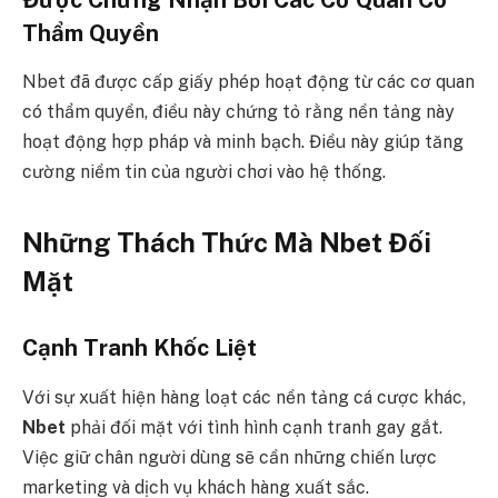
Thẩm Quyền
Nbet đã được cấp giấy phép hoạt động từ các cơ quan
có thẩm quyền, điều này chứng tỏ rằng nền tảng này
hoạt động hợp pháp và minh bạch. Điều này giúp tăng
cường niềm tin của người chơi vào hệ thống.
Những Thách Thức Mà Nbet Đối
Mặt
Cạnh Tranh Khốc Liệt
Với sự xuất hiện hàng loạt các nền tảng cá cược khác,
Nbet
phải đối mặt với tình hình cạnh tranh gay gắt.
Việc giữ chân người dùng sẽ cần những chiến lược
marketing và dịch vụ khách hàng xuất sắc.