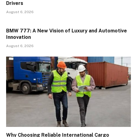
Drivers
August 6, 2026
BMW 777: A New Vision of Luxury and Automotive
Innovation
August 6, 2026
Why Choosing Reliable International Cargo