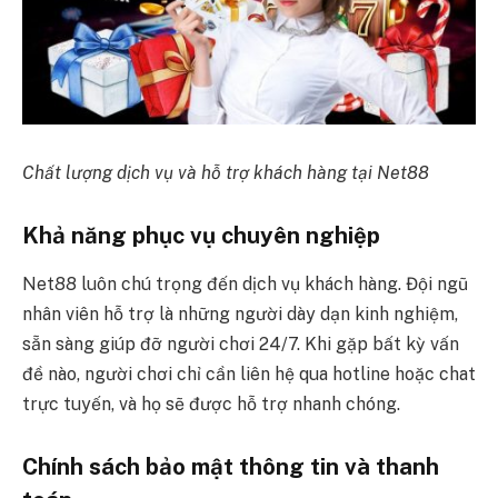
Chất lượng dịch vụ và hỗ trợ khách hàng tại Net88
Khả năng phục vụ chuyên nghiệp
Net88 luôn chú trọng đến dịch vụ khách hàng. Đội ngũ
nhân viên hỗ trợ là những người dày dạn kinh nghiệm,
sẵn sàng giúp đỡ người chơi 24/7. Khi gặp bất kỳ vấn
đề nào, người chơi chỉ cần liên hệ qua hotline hoặc chat
trực tuyến, và họ sẽ được hỗ trợ nhanh chóng.
Chính sách bảo mật thông tin và thanh