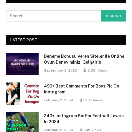
LATEST POST
Deneme Bonusu Veren Siteler ile Online
Oyun Deneyiminizi Geliştirin
September 6, 2025
8,381
Views
490+ Best Comments For Boys Pic On
Instagram
February 11, 2024
1,267
Views
240+ Instagram Bio For Football Lovers
In 2024
February 9, 2024
845
Views