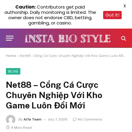
X
Caution:
Contributors get paid
authorship. Daily monitoring is limited. The
Got it!
owner does not endorse CBD, betting,
gambling, or casino.
Home
»
Net88 – Cổng Cá Cược Chuyên Nghiệp Với Kho Game Luôn Đổi Mới
BLOG
Net88 – Cổng Cá Cược
Chuyên Nghiệp Với Kho
Game Luôn Đổi Mới
By
Alfa Team
July 7, 2026
No Comments
4 Mins Read