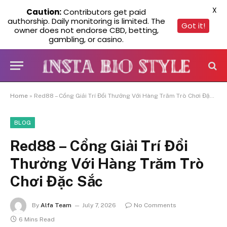
X
Caution:
Contributors get paid
authorship. Daily monitoring is limited. The
Got it!
owner does not endorse CBD, betting,
gambling, or casino.
Home
»
Red88 – Cổng Giải Trí Đổi Thưởng Với Hàng Trăm Trò Chơi Đặc Sắc
BLOG
Red88 – Cổng Giải Trí Đổi
Thưởng Với Hàng Trăm Trò
Chơi Đặc Sắc
By
Alfa Team
July 7, 2026
No Comments
6 Mins Read