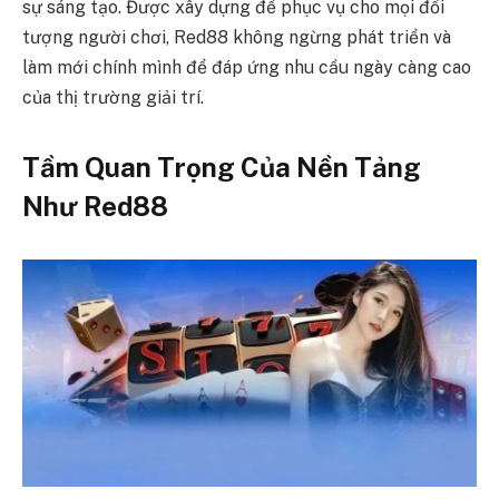
sự sáng tạo. Được xây dựng để phục vụ cho mọi đối
tượng người chơi, Red88 không ngừng phát triển và
làm mới chính mình để đáp ứng nhu cầu ngày càng cao
của thị trường giải trí.
Tầm Quan Trọng Của Nền Tảng
Như Red88