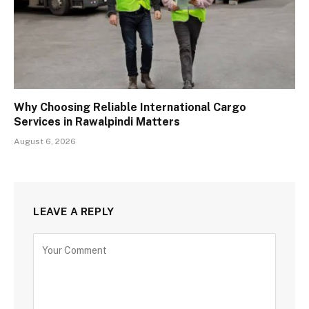
Why Choosing Reliable International Cargo
Services in Rawalpindi Matters
August 6, 2026
LEAVE A REPLY