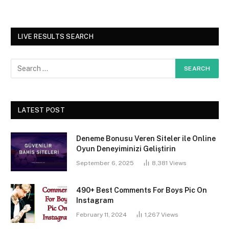
LIVE RESULTS SEARCH
LATEST POST
Deneme Bonusu Veren Siteler ile Online
Oyun Deneyiminizi Geliştirin
September 6, 2025
8,381
Views
490+ Best Comments For Boys Pic On
Instagram
February 11, 2024
1,267
Views