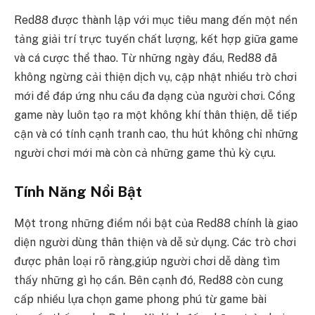
Red88 được thành lập với mục tiêu mang đến một nền
tảng giải trí trực tuyến chất lượng, kết hợp giữa game
và cá cược thể thao. Từ những ngày đầu, Red88 đã
không ngừng cải thiện dịch vụ, cập nhật nhiều trò chơi
mới để đáp ứng nhu cầu đa dạng của người chơi. Cổng
game này luôn tạo ra một không khí thân thiện, dễ tiếp
cận và có tính cạnh tranh cao, thu hút không chỉ những
người chơi mới mà còn cả những game thủ kỳ cựu.
Tính Năng Nổi Bật
Một trong những điểm nổi bật của Red88 chính là giao
diện người dùng thân thiện và dễ sử dụng. Các trò chơi
được phân loại rõ ràng,giúp người chơi dễ dàng tìm
thấy những gì họ cần. Bên cạnh đó, Red88 còn cung
cấp nhiều lựa chọn game phong phú từ game bài