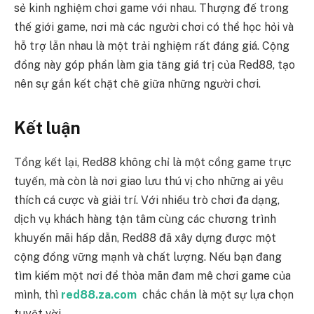
sẻ kinh nghiệm chơi game với nhau. Thượng đế trong
thế giới game, nơi mà các người chơi có thể học hỏi và
hỗ trợ lẫn nhau là một trải nghiệm rất đáng giá. Cộng
đồng này góp phần làm gia tăng giá trị của Red88, tạo
nên sự gắn kết chặt chẽ giữa những người chơi.
Kết luận
Tổng kết lại, Red88 không chỉ là một cổng game trực
tuyến, mà còn là nơi giao lưu thú vị cho những ai yêu
thích cá cược và giải trí. Với nhiều trò chơi đa dạng,
dịch vụ khách hàng tận tâm cùng các chương trình
khuyến mãi hấp dẫn, Red88 đã xây dựng được một
cộng đồng vững mạnh và chất lượng. Nếu bạn đang
tìm kiếm một nơi để thỏa mãn đam mê chơi game của
mình, thì
red88.za.com
chắc chắn là một sự lựa chọn
tuyệt vời.