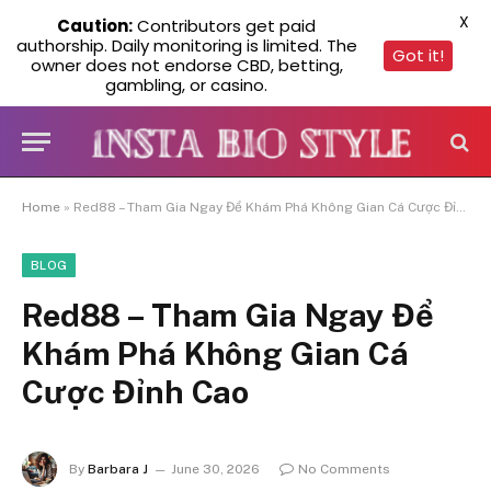
X
Caution:
Contributors get paid
authorship. Daily monitoring is limited. The
Got it!
owner does not endorse CBD, betting,
gambling, or casino.
Home
»
Red88 – Tham Gia Ngay Để Khám Phá Không Gian Cá Cược Đỉnh Cao
BLOG
Red88 – Tham Gia Ngay Để
Khám Phá Không Gian Cá
Cược Đỉnh Cao
By
Barbara J
June 30, 2026
No Comments