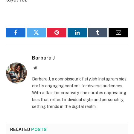
Facebook
Twitter
Pinterest
LinkedIn
Tumblr
Email
Barbara J
Website
Barbara J, a connoisseur of stylish Instagram bios,
crafts engaging content for diverse audiences.
With a flair for creativity, she curates captivating
bios that reflect individual style and personality,
setting trends in the digital realm.
RELATED
POSTS