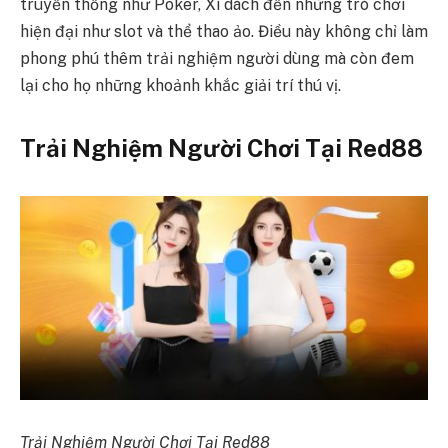
truyền thống như Poker, Xì dách đến những trò chơi
hiện đại như slot và thể thao ảo. Điều này không chỉ làm
phong phú thêm trải nghiệm người dùng mà còn đem
lại cho họ những khoảnh khắc giải trí thú vị.
Trải Nghiệm Người Chơi Tại Red88
Trải Nghiệm Người Chơi Tại Red88