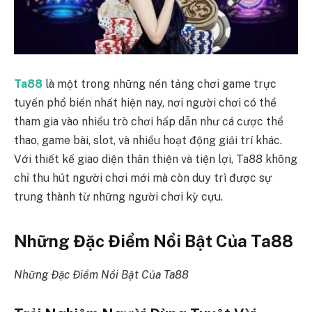
Ta88
là một trong những nền tảng chơi game trực
tuyến phổ biến nhất hiện nay, nơi người chơi có thể
tham gia vào nhiều trò chơi hấp dẫn như cá cược thể
thao, game bài, slot, và nhiều hoạt động giải trí khác.
Với thiết kế giao diện thân thiện và tiện lợi, Ta88 không
chỉ thu hút người chơi mới mà còn duy trì được sự
trung thành từ những người chơi kỳ cựu.
Những Đặc Điểm Nổi Bật Của Ta88
Những Đặc Điểm Nổi Bật Của Ta88