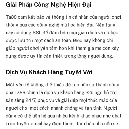
Giải Pháp Công Nghệ Hiện Đại
Ta88 cam kết bảo vệ thông tin cá nhân của người chơi
thông qua các công nghệ mã hóa hiện đại. Nền tảng
này sử dụng SSL để đảm bảo mọi giao dịch và dữ liệu
được lưu trữ một cách an toàn. Điều này không chỉ
giúp người chơi yên tâm hơn khi tham gia mà còn xây
dựng được uy tín cần thiết trong lòng người dùng.
Dịch Vụ Khách Hàng Tuyệt Vời
Một yếu tố không thể thiếu để tạo nên sự thành công
của Ta88 chính là dịch vụ khách hàng. Đội ngũ hỗ trợ
sẵn sàng 24/7, phục vụ và giải đáp mọi thắc mắc của
người chơi một cách nhanh chóng và tận tình. Người
dùng có thể liên hệ qua nhiều kênh khác nhau như chat
trực tuyến, email hay điện thoại, đảm bảo nhu cầu sẽ