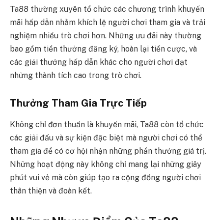
Ta88 thường xuyên tổ chức các chương trình khuyến
mãi hấp dẫn nhằm khích lệ người chơi tham gia và trải
nghiệm nhiều trò chơi hơn. Những ưu đãi này thường
bao gồm tiền thưởng đăng ký, hoàn lại tiền cược, và
các giải thưởng hấp dẫn khác cho người chơi đạt
những thành tích cao trong trò chơi.
Thưởng Tham Gia Trực Tiếp
Không chỉ đơn thuần là khuyến mãi, Ta88 còn tổ chức
các giải đấu và sự kiện đặc biệt mà người chơi có thể
tham gia để có cơ hội nhận những phần thưởng giá trị.
Những hoạt động này không chỉ mang lại những giây
phút vui vẻ mà còn giúp tạo ra cộng đồng người chơi
thân thiện và đoàn kết.