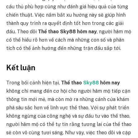
cầu thủ phù hợp cũng như đánh giá hiệu quả của từng
chiến thuật. Việc nắm bắt xu hướng này sẽ giúp hình
thành quy trình ra quyết định tốt hơn trong các giải
đấu. Theo dõi
Thể thao Sky88 hôm nay
, người hâm mộ
có thể hiểu rõ hơn về cách mà những con số và phân
tích có thể ảnh hưởng đến những trận đấu sắp tới.
Kết luận
Trong bối cảnh hiện tại,
Thể thao
Sky88
hôm nay
không chỉ mang đến cơ hội cho người hâm mộ tiếp cận
thông tin mới mẻ, mà còn mở ra những cánh cửa khám
phá sâu sắc hơn về lĩnh vực thể thao. Với sự phát triển
không ngừng của công nghệ và sự đầu tư vào thể thao,
người hâm mộ có thể tự tin rằng tương lai của thể thao
sẽ còn vô cùng tươi sáng. Như vậy, việc theo dõi và cập