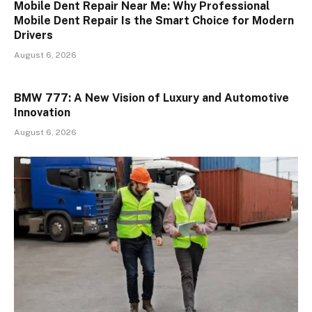
Mobile Dent Repair Near Me: Why Professional
Mobile Dent Repair Is the Smart Choice for Modern
Drivers
August 6, 2026
BMW 777: A New Vision of Luxury and Automotive
Innovation
August 6, 2026