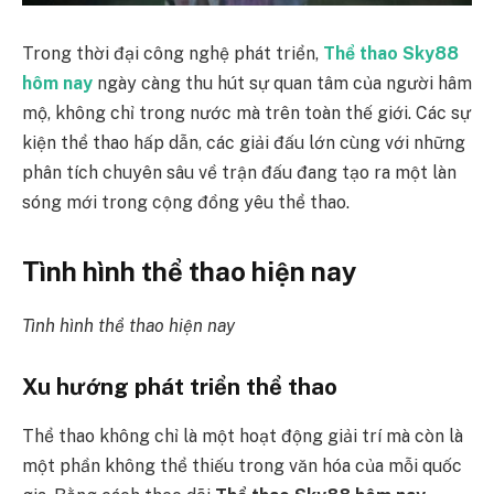
Trong thời đại công nghệ phát triển,
Thể thao Sky88
hôm nay
ngày càng thu hút sự quan tâm của người hâm
mộ, không chỉ trong nước mà trên toàn thế giới. Các sự
kiện thể thao hấp dẫn, các giải đấu lớn cùng với những
phân tích chuyên sâu về trận đấu đang tạo ra một làn
sóng mới trong cộng đồng yêu thể thao.
Tình hình thể thao hiện nay
Tình hình thể thao hiện nay
Xu hướng phát triển thể thao
Thể thao không chỉ là một hoạt động giải trí mà còn là
một phần không thể thiếu trong văn hóa của mỗi quốc