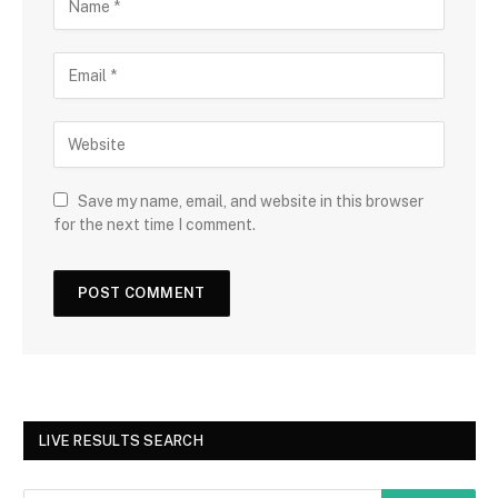
Save my name, email, and website in this browser
for the next time I comment.
LIVE RESULTS SEARCH