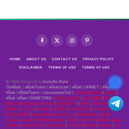
Facebook
X
Instagram
Pinterest
(Twitter)
HOME
ABOUT US
CONTACT US
PRIVACY POLICY
DISCLAIMER
TERMS OF USE
TERMS OF USE
© 2026 Designed by
Insta Bio Style
.
เว็บสล็อต
| |
สล็อตเว็บตรง
||
สล็อตวอเลท
||
สล็อต
||
UFABET
||
สล็อต
||
สล็อต
||
สล็อตเว็บตรง
||
แทงบอลออนไลน์
||
แทงบอลออนไลน์
||
Jun88
||
สล็อต
|
สล็อต
|
UFABET365
|
ทางเข้า ufa345
|
ufabet888
|
f8bet
|
https://droigt.ru.com
|
สล็อต
|
สล็อตเว็บตรง
||
สล็อต
|
สล็อตเว็บตรง
|
UFABET
|
บาคาร่า
|
ufabet
|
UFA365
|
แทงบอลโลก
|
แทงบอลโลก
|
แทง
บอลโลก 2026
|
แทงบอลโลก
|
keo nha cai
|
สล็อตเว็บตรง
|
go88
|
sunwin
|
sunwin
|
EE88 đăng nhập
|
สล็อต
|
บาคาร่า
|
Hitclub
|
sunwin
|
hitclub
|
หวยออนไลน์
|
หวยออนไลน์
|
ufa
|
lx88
|
nk88
|
แทงบอล
|
เว็บ