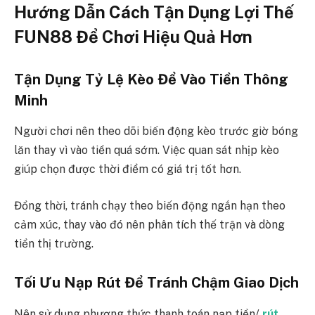
Hướng Dẫn Cách Tận Dụng Lợi Thế
FUN88 Để Chơi Hiệu Quả Hơn
Tận Dụng Tỷ Lệ Kèo Để Vào Tiền Thông
Minh
Người chơi nên theo dõi biến động kèo trước giờ bóng
lăn thay vì vào tiền quá sớm. Việc quan sát nhịp kèo
giúp chọn được thời điểm có giá trị tốt hơn.
Đồng thời, tránh chạy theo biến động ngắn hạn theo
cảm xúc, thay vào đó nên phân tích thế trận và dòng
tiền thị trường.
Tối Ưu Nạp Rút Để Tránh Chậm Giao Dịch
Nên sử dụng phương thức thanh toán nạp tiền/
rút