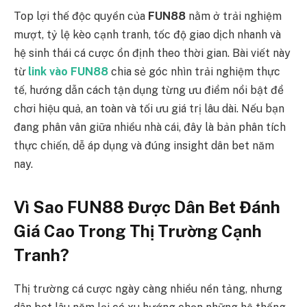
Top lợi thế độc quyền của
FUN88
nằm ở trải nghiệm
mượt, tỷ lệ kèo cạnh tranh, tốc độ giao dịch nhanh và
hệ sinh thái cá cược ổn định theo thời gian. Bài viết này
từ
link vào FUN88
chia sẻ góc nhìn trải nghiệm thực
tế, hướng dẫn cách tận dụng từng ưu điểm nổi bật để
chơi hiệu quả, an toàn và tối ưu giá trị lâu dài. Nếu bạn
đang phân vân giữa nhiều nhà cái, đây là bản phân tích
thực chiến, dễ áp dụng và đúng insight dân bet năm
nay.
Vì Sao FUN88 Được Dân Bet Đánh
Giá Cao Trong Thị Trường Cạnh
Tranh?
Thị trường cá cược ngày càng nhiều nền tảng, nhưng