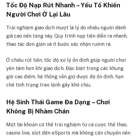
Tốc Độ Nạp Rút Nhanh – Yếu Tố Khiến
Người Chơi Ở Lại Lâu
Trải nghiệm giao dịch mượt là lý do nhiều người đánh
giá cao nền tảng này. Quy trình nạp tiền diễn ra nhanh,
thao tác đơn giản và ít bước xác nhận rườm rà.
Ở chiều rút tiền, tốc độ xử lý ổn định giúp người chơi
yên tâm hơn khi giao dịch. Đặc biệt trong các khung
giờ cao điểm, hệ thống vẫn giữ được độ ổn định, hạn
chế tình trạng treo lệnh gây khó chịu.
Hệ Sinh Thái Game Đa Dạng – Chơi
Không Bị Nhàm Chán
Một tài khoản có thể trải nghiệm từ cá cược thể thao,
casino live, slot đến eSports mà không cần chuyển nền