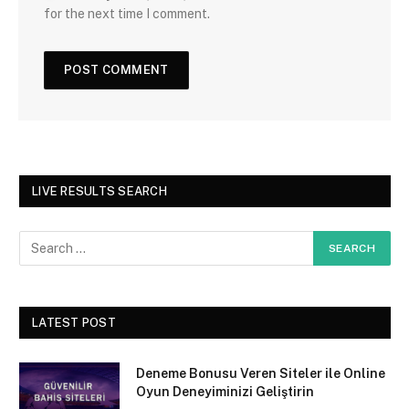
for the next time I comment.
LIVE RESULTS SEARCH
LATEST POST
Deneme Bonusu Veren Siteler ile Online
Oyun Deneyiminizi Geliştirin