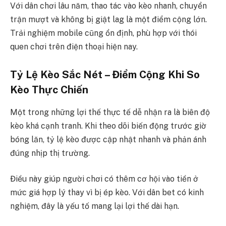
Với dân chơi lâu năm, thao tác vào kèo nhanh, chuyển
trận mượt và không bị giật lag là một điểm cộng lớn.
Trải nghiệm mobile cũng ổn định, phù hợp với thói
quen chơi trên điện thoại hiện nay.
Tỷ Lệ Kèo Sắc Nét – Điểm Cộng Khi So
Kèo Thực Chiến
Một trong những lợi thế thực tế dễ nhận ra là biên độ
kèo khá cạnh tranh. Khi theo dõi biến động trước giờ
bóng lăn, tỷ lệ kèo được cập nhật nhanh và phản ánh
đúng nhịp thị trường.
Điều này giúp người chơi có thêm cơ hội vào tiền ở
mức giá hợp lý thay vì bị ép kèo. Với dân bet có kinh
nghiệm, đây là yếu tố mang lại lợi thế dài hạn.