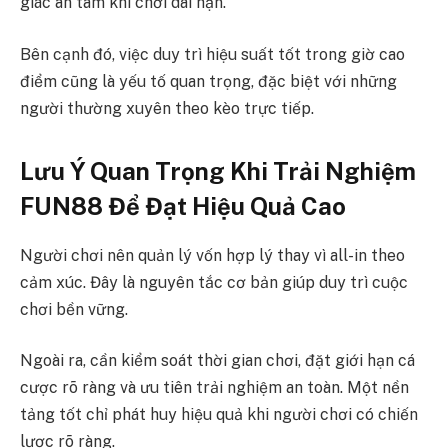
giác an tâm khi chơi dài hạn.
Bên cạnh đó, việc duy trì hiệu suất tốt trong giờ cao
điểm cũng là yếu tố quan trọng, đặc biệt với những
người thường xuyên theo kèo trực tiếp.
Lưu Ý Quan Trọng Khi Trải Nghiệm
FUN88 Để Đạt Hiệu Quả Cao
Người chơi nên quản lý vốn hợp lý thay vì all-in theo
cảm xúc. Đây là nguyên tắc cơ bản giúp duy trì cuộc
chơi bền vững.
Ngoài ra, cần kiểm soát thời gian chơi, đặt giới hạn cá
cược rõ ràng và ưu tiên trải nghiệm an toàn. Một nền
tảng tốt chỉ phát huy hiệu quả khi người chơi có chiến
lược rõ ràng.