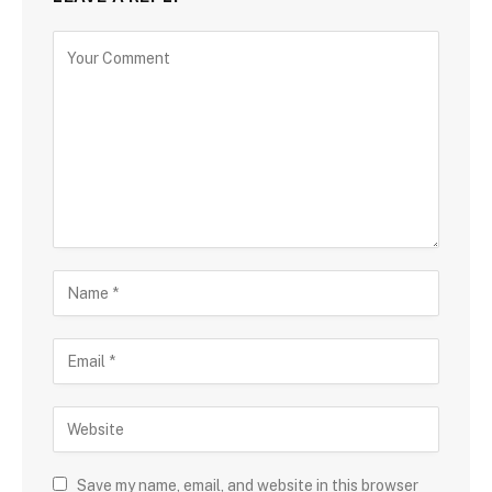
Save my name, email, and website in this browser