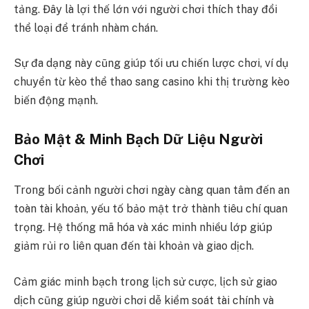
tảng. Đây là lợi thế lớn với người chơi thích thay đổi
thể loại để tránh nhàm chán.
Sự đa dạng này cũng giúp tối ưu chiến lược chơi, ví dụ
chuyển từ kèo thể thao sang casino khi thị trường kèo
biến động mạnh.
Bảo Mật & Minh Bạch Dữ Liệu Người
Chơi
Trong bối cảnh người chơi ngày càng quan tâm đến an
toàn tài khoản, yếu tố bảo mật trở thành tiêu chí quan
trọng. Hệ thống mã hóa và xác minh nhiều lớp giúp
giảm rủi ro liên quan đến tài khoản và giao dịch.
Cảm giác minh bạch trong lịch sử cược, lịch sử giao
dịch cũng giúp người chơi dễ kiểm soát tài chính và