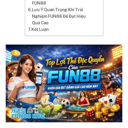
FUN88
Lưu Ý Quan Trọng Khi Trải
Nghiệm FUN88 Để Đạt Hiệu
Quả Cao
Kết Luận