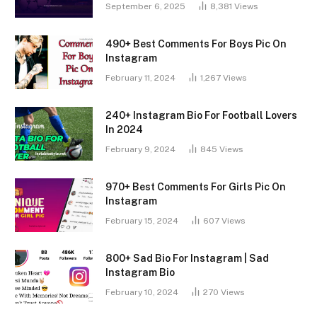
September 6, 2025
8,381
Views
490+ Best Comments For Boys Pic On
Instagram
February 11, 2024
1,267
Views
240+ Instagram Bio For Football Lovers
In 2024
February 9, 2024
845
Views
970+ Best Comments For Girls Pic On
Instagram
February 15, 2024
607
Views
800+ Sad Bio For Instagram | Sad
Instagram Bio
February 10, 2024
270
Views