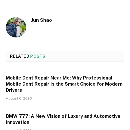
Jun Shao
RELATED
POSTS
Mobile Dent Repair Near Me: Why Professional
Mobile Dent Repair Is the Smart Choice for Modern
Drivers
August 6, 2026
BMW 777: A New Vision of Luxury and Automotive
Innovation